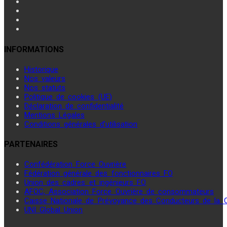
INFORMATIONS
Historique
Nos valeurs
Nos statuts
Politique de cookies (UE)
Déclaration de confidentialité
Mentions Légales
Conditions générales d’utilisation
PARTENAIRES
Confédération Force Ouvrière
Fédération générale des fonctionnaires FO
Union des cadres et ingénieurs FO
AFOC, Association Force Ouvrière de consommateurs
Caisse Nationale de Prévoyance des Conducteurs de la
UNI Global Union