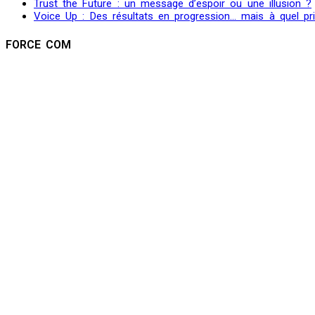
Trust the Future : un message d’espoir ou une illusion ?
Voice Up : Des résultats en progression… mais à quel pr
FORCE COM