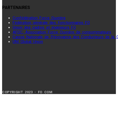
PARTENAIRES
Confédération Force Ouvrière
Fédération générale des fonctionnaires FO
Union des cadres et ingénieurs FO
AFOC, Association Force Ouvrière de consommateurs
Caisse Nationale de Prévoyance des Conducteurs de la
UNI Global Union
COPYRIGHT 2023 - FO COM