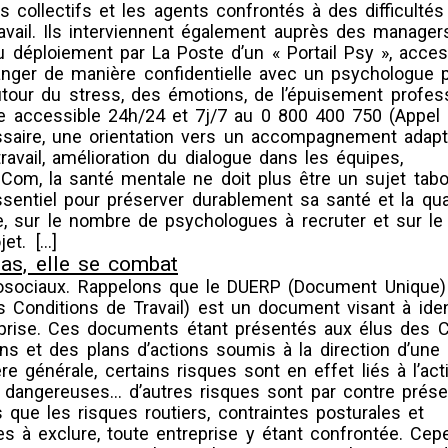
collectifs et les agents confrontés à des difficultés
ravail. Ils interviennent également auprès des manager
du déploiement par La Poste d’un « Portail Psy », acces
hanger de manière confidentielle avec un psychologue 
utour du stress, des émotions, de l’épuisement profes
e accessible 24h/24 et 7j/7 au 0 800 400 750 (Appel g
essaire, une orientation vers un accompagnement adapt
avail, amélioration du dialogue dans les équipes,
 Com, la santé mentale ne doit plus être un sujet tabo
ssentiel pour préserver durablement sa santé et la qua
he, sur le nombre de psychologues à recruter et sur le 
et.
[…]
as, elle se combat
chosociaux. Rappelons que le DUERP (Document Unique)
Conditions de Travail) est un document visant à ident
treprise. Ces documents étant présentés aux élus des 
s et des plans d’actions soumis à la direction d’une
 générale, certains risques sont en effet liés à l’acti
res dangereuses… d’autres risques sont par contre prés
s que les risques routiers, contraintes posturales et
s à exclure, toute entreprise y étant confrontée. Cep