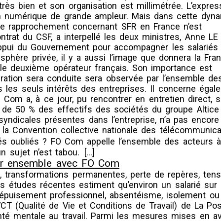
 très bien et son organisation est millimétrée. L’expre
on numérique de grande ampleur. Mais dans cette dyn
 de rapprochement concernant SFR en France n’est
rat du CSF, a interpellé les deux ministres, Anne LE
’appui du Gouvernement pour accompagner les salariés 
a sphère privée, il y a aussi l’image que donnera la Fra
le deuxième opérateur français. Son importance est
pération sera conduite sera observée par l’ensemble de
les seuls intérêts des entreprises. Il concerne égal
 Com a, à ce jour, pu rencontrer en entretien direct, 
s de 50 % des effectifs des sociétés du groupe Altice 
 syndicales présentes dans l’entreprise, n’a pas encore 
la Convention collective nationale des télécommunica
és oubliés ? FO Com appelle l’ensemble des acteurs 
n sujet n’est tabou.
[…]
ir ensemble avec FO Com
e, transformations permanentes, perte de repères, ten
urs études récentes estiment qu’environ un salarié sur
 épuisement professionnel, absentéisme, isolement ou
QVCT (Qualité de Vie et Conditions de Travail) de La Pos
nté mentale au travail. Parmi les mesures mises en a