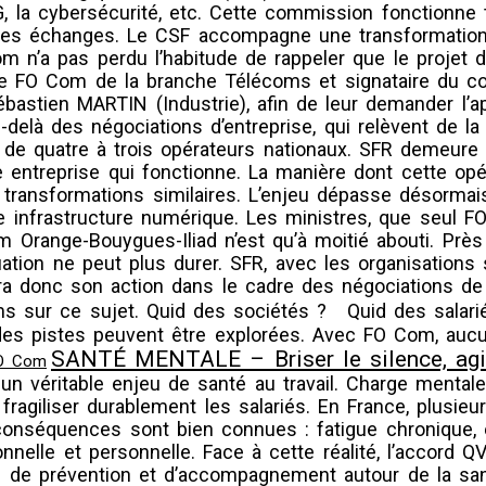
a 6G, la cybersécurité, etc. Cette commission fonctionne
té des échanges. Le CSF accompagne une transformati
m n’a pas perdu l’habitude de rappeler que le projet
 FO Com de la branche Télécoms et signataire du cont
Sébastien MARTIN (Industrie), afin de leur demander l
u-delà des négociations d’entreprise, qui relèvent de l
de quatre à trois opérateurs nationaux. SFR demeure 
une entreprise qui fonctionne. La manière dont cette o
ransformations similaires. L’enjeu dépasse désormais 
re infrastructure numérique. Les ministres, que seul FO
m Orange-Bouygues-Iliad n’est qu’à moitié abouti. Prè
ituation ne peut plus durer. SFR, avec les organisations
ra donc son action dans le cadre des négociations de 
ms sur ce sujet. Quid des sociétés ? Quid des salari
 des pistes peuvent être explorées. Avec FO Com, aucu
SANTÉ MENTALE – Briser le silence, ag
un véritable enjeu de santé au travail. Charge mental
 fragiliser durablement les salariés. En France, plusie
 conséquences sont bien connues : fatigue chronique,
ionnelle et personnelle. Face à cette réalité, l’accord 
fs de prévention et d’accompagnement autour de la sa