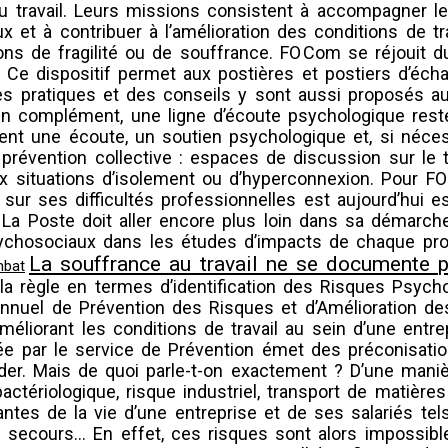
travail. Leurs missions consistent à accompagner les 
x et à contribuer à l’amélioration des conditions de t
tions de fragilité ou de souffrance. FO Com se réjouit 
. Ce dispositif permet aux postières et postiers d’éc
hes pratiques et des conseils y sont aussi proposés a
 En complément, une ligne d’écoute psychologique rest
ment une écoute, un soutien psychologique et, si néc
révention collective : espaces de discussion sur le tr
ux situations d’isolement ou d’hyperconnexion. Pour FO
sur ses difficultés professionnelles est aujourd’hui e
le, La Poste doit aller encore plus loin dans sa démarc
ychosociaux dans les études d’impacts de chaque proj
La souffrance au travail ne se documente p
 la règle en termes d’identification des Risques Psy
nnuel de Prévention des Risques et d’Amélioration des 
 améliorant les conditions de travail au sein d’une en
par le service de Prévention émet des préconisation
der. Mais de quoi parle-t-on exactement ? D’une manière
 bactériologique, risque industriel, transport de matiè
antes de la vie d’une entreprise et de ses salariés tel
 secours… En effet, ces risques sont alors impossible