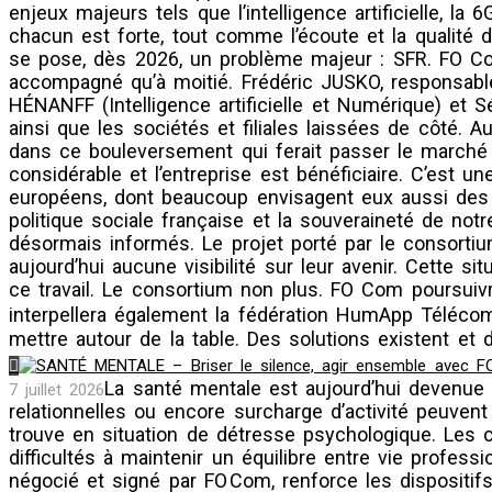
enjeux majeurs tels que l’intelligence artificielle, l
chacun est forte, tout comme l’écoute et la quali
se pose, dès 2026, un problème majeur : SFR. FO Co
accompagné qu’à moitié. Frédéric JUSKO, responsable
HÉNANFF (Intelligence artificielle et Numérique) et 
ainsi que les sociétés et filiales laissées de côté. A
dans ce bouleversement qui ferait passer le marché 
considérable et l’entreprise est bénéficiaire. C’est 
européens, dont beaucoup envisagent eux aussi des t
politique sociale française et la souveraineté de not
désormais informés. Le projet porté par le consortiu
aujourd’hui aucune visibilité sur leur avenir. Cette s
ce travail. Le consortium non plus. FO Com poursuiv
interpellera également la fédération HumApp Téléco
mettre autour de la table. Des solutions existent et
La santé mentale est aujourd’hui devenue 
7 juillet 2026
relationnelles ou encore surcharge d’activité peuvent
trouve en situation de détresse psychologique. Les
difficultés à maintenir un équilibre entre vie profess
négocié et signé par FO Com, renforce les dispositi