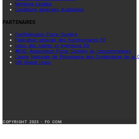
Mentions Légales
Conditions générales d’utilisation
PARTENAIRES
Confédération Force Ouvrière
Fédération générale des fonctionnaires FO
Union des cadres et ingénieurs FO
AFOC, Association Force Ouvrière de consommateurs
Caisse Nationale de Prévoyance des Conducteurs de la
UNI Global Union
COPYRIGHT 2023 - FO COM