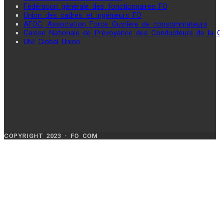
Fédération générale des fonctionnaires FO
Union des cadres et ingénieurs FO
AFOC, Association Force Ouvrière de consommateurs
Caisse Nationale de Prévoyance des Conducteurs de la
UNI Global Union
COPYRIGHT 2023 - FO COM