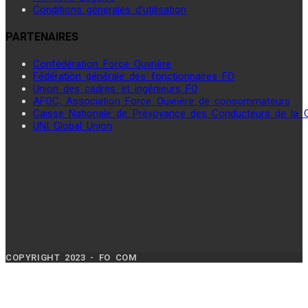
Conditions générales d’utilisation
PARTENAIRES
Confédération Force Ouvrière
Fédération générale des fonctionnaires FO
Union des cadres et ingénieurs FO
AFOC, Association Force Ouvrière de consommateurs
Caisse Nationale de Prévoyance des Conducteurs de la
UNI Global Union
COPYRIGHT 2023 - FO COM