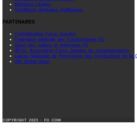
Mentions Légales
Conditions générales d’utilisation
PARTENAIRES
Confédération Force Ouvrière
Fédération générale des fonctionnaires FO
Union des cadres et ingénieurs FO
AFOC, Association Force Ouvrière de consommateurs
Caisse Nationale de Prévoyance des Conducteurs de la
UNI Global Union
COPYRIGHT 2023 - FO COM