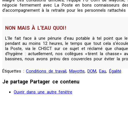
Malgré ces conditions difficiles, l’équipe FO Com de Mayotte
négocie fermement avec La Poste en bons connaisseurs des spé
d’accompagnement à la retraite pour les personnels rattachés
NON MAIS À L’EAU QUOI !
L’île fait face à une pénurie d’eau potable à tel point que 
pendant au moins 12 heures, le temps que tout cela s’écoule 
la Poste, via le CHSCT sur ce sujet et réclamé que chaque a
d’hygiène : actuellement, nos collègues « tirent la chasse » 
bassines, nous avons prévu des couvercles pour éviter la pro
Étiquettes :
Conditions de travail
,
Mayotte
,
DOM
,
Eau
,
Égalité
Je partage
Partager ce contenu
Ouvrir dans une autre fenêtre