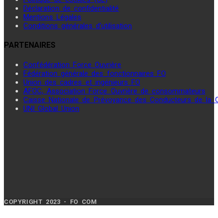
Déclaration de confidentialité
Mentions Légales
Conditions générales d’utilisation
PARTENAIRES
Confédération Force Ouvrière
Fédération générale des fonctionnaires FO
Union des cadres et ingénieurs FO
AFOC, Association Force Ouvrière de consommateurs
Caisse Nationale de Prévoyance des Conducteurs de la
UNI Global Union
COPYRIGHT 2023 - FO COM