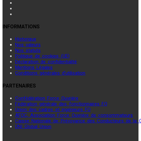
INFORMATIONS
Historique
Nos valeurs
Nos statuts
Politique de cookies (UE)
Déclaration de confidentialité
Mentions Légales
Conditions générales d’utilisation
PARTENAIRES
Confédération Force Ouvrière
Fédération générale des fonctionnaires FO
Union des cadres et ingénieurs FO
AFOC, Association Force Ouvrière de consommateurs
Caisse Nationale de Prévoyance des Conducteurs de la
UNI Global Union