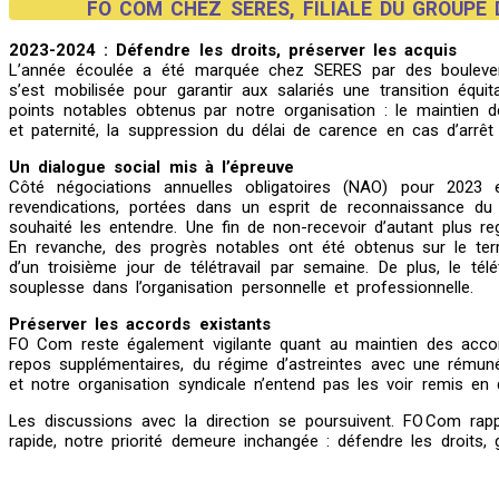
FO COM CHEZ SERES, FILIALE DU GROUPE
2023-2024 : Défendre les droits, préserver les acquis
L’année écoulée a été marquée chez SERES par des boulever
s’est mobilisée pour garantir aux salariés une transition éq
points notables obtenus par notre organisation : le maintien
et paternité, la suppression du délai de carence en cas d’arrêt
Un dialogue social mis à l’épreuve
Côté négociations annuelles obligatoires (NAO) pour 202
revendications, portées dans un esprit de reconnaissance du tr
souhaité les entendre. Une fin de non-recevoir d’autant plus reg
En revanche, des progrès notables ont été obtenus sur le terr
d’un troisième jour de télétravail par semaine. De plus, le té
souplesse dans l’organisation personnelle et professionnelle.
Préserver les accords existants
FO Com reste également vigilante quant au maintien des accords 
repos supplémentaires, du régime d’astreintes avec une rémunér
et notre organisation syndicale n’entend pas les voir remis en 
Les discussions avec la direction se poursuivent. FO Com rap
rapide, notre priorité demeure inchangée : défendre les droits, 