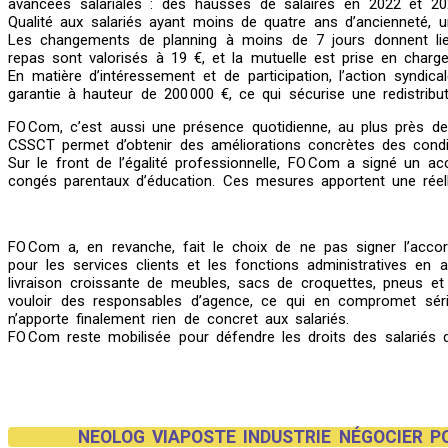
avancées salariales : des hausses de salaires en 2022 et 202
Qualité aux salariés ayant moins de quatre ans d’ancienneté, 
Les changements de planning à moins de 7 jours donnent lieu 
repas sont valorisés à 19 €, et la mutuelle est prise en charge
En matière d’intéressement et de participation, l’action syndica
garantie à hauteur de 200 000 €, ce qui sécurise une redistribut
FO Com, c’est aussi une présence quotidienne, au plus près des
CSSCT permet d’obtenir des améliorations concrètes des condit
Sur le front de l’égalité professionnelle, FO Com a signé un ac
congés parentaux d’éducation. Ces mesures apportent une réell
FO Com a, en revanche, fait le choix de ne pas signer l’accord
pour les services clients et les fonctions administratives en
livraison croissante de meubles, sacs de croquettes, pneus et
vouloir des responsables d’agence, ce qui en compromet sér
n’apporte finalement rien de concret aux salariés.
FO Com reste mobilisée pour défendre les droits des salariés d
NEOLOG VIAPOSTE INDUSTRIE NÉGOCIER P