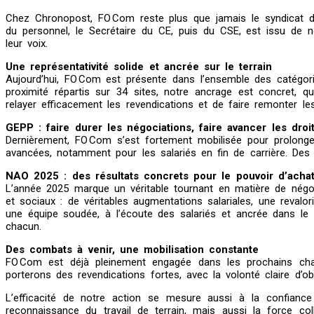
Chez Chronopost, FO Com reste plus que jamais le syndicat de
du personnel, le Secrétaire du CE, puis du CSE, est issu de no
leur voix.
Une représentativité solide et ancrée sur le terrain
Aujourd’hui, FO Com est présente dans l’ensemble des catégori
proximité répartis sur 34 sites, notre ancrage est concret, q
relayer efficacement les revendications et de faire remonter le
GEPP : faire durer les négociations, faire avancer les droi
Dernièrement, FO Com s’est fortement mobilisée pour prolonge
avancées, notamment pour les salariés en fin de carrière. De
NAO 2025 : des résultats concrets pour le pouvoir d’acha
L’année 2025 marque un véritable tournant en matière de négo
et sociaux : de véritables augmentations salariales, une revalor
une équipe soudée, à l’écoute des salariés et ancrée dans le 
chacun.
Des combats à venir, une mobilisation constante
FO Com est déjà pleinement engagée dans les prochains chanti
porterons des revendications fortes, avec la volonté claire d’ob
L’efficacité de notre action se mesure aussi à la confian
reconnaissance du travail de terrain, mais aussi la force co