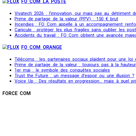
FO COM LA POSTE
Vivatech 2026 : l’innovation, oui mais pas au détriment de
Prime de partage de la valeur (PPV) : 150 € brut
Incendies : FO Com appelle à un accompagnement renfo
Canicule : protéger les plus fragiles sans oublier les post
Accidents du travail : FO Com obtient une avancée maje
FO COM ORANGE
Télécoms : les partenaires sociaux plaident pour une loi
Prime de partage de la valeur : toujours pas à la hauteu
1er mai : le symbole des conquêtes sociales
Trust the Future : un message d’espoir ou une illusion ?
Voice Up : Des résultats en progression… mais à quel pr
FORCE COM