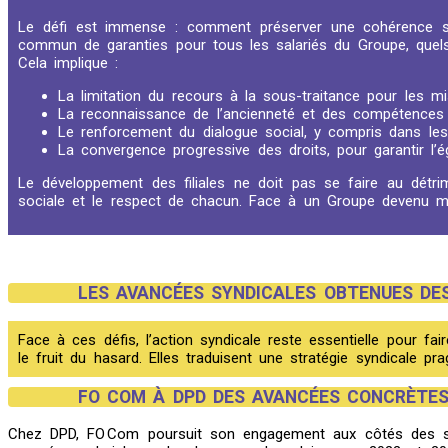
Le défi est immense : comment préserver une cohérence soc
commun de garanties pour tous les salariés du Groupe, quels 
Cela implique :
La limitation du recours à la sous-traitance pour les m
La reconnaissance de l’ancienneté et des compétences ac
Le renforcement du dialogue social, y compris dans les f
La convergence progressive des droits, pour garantir l’ég
Le développement des filiales ne doit pas se faire au détri
sociale et le respect de chacun. Face à un Groupe devenu multi-
LES AVANCÉES SYNDICALES OBTENUES DES
Face à ces défis, l’action syndicale reste essentielle pour f
le fruit du hasard. Elles traduisent une stratégie syndicale pr
FO COM À DPD DES AVANCÉES CONCRÈTES
Chez DPD, FO Com poursuit son engagement aux côtés des salar