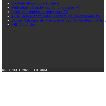
Confédération Force Ouvrière
Fédération générale des fonctionnaires FO
Union des cadres et ingénieurs FO
AFOC, Association Force Ouvrière de consommateurs
Caisse Nationale de Prévoyance des Conducteurs de la
UNI Global Union
COPYRIGHT 2023 - FO COM