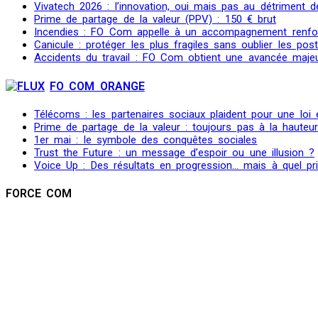
Vivatech 2026 : l’innovation, oui mais pas au détriment de
Prime de partage de la valeur (PPV) : 150 € brut
Incendies : FO Com appelle à un accompagnement renfo
Canicule : protéger les plus fragiles sans oublier les post
Accidents du travail : FO Com obtient une avancée maje
FO COM ORANGE
Télécoms : les partenaires sociaux plaident pour une loi
Prime de partage de la valeur : toujours pas à la hauteu
1er mai : le symbole des conquêtes sociales
Trust the Future : un message d’espoir ou une illusion ?
Voice Up : Des résultats en progression… mais à quel pr
FORCE COM