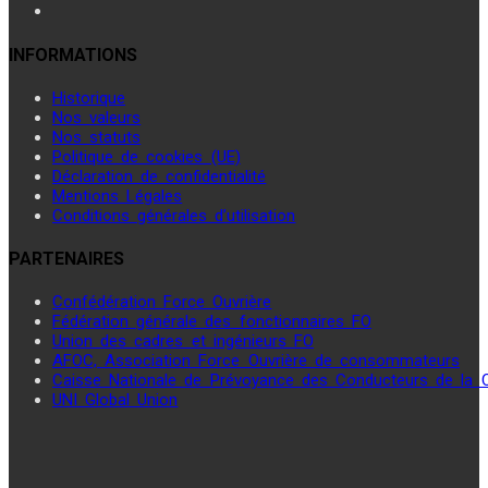
INFORMATIONS
Historique
Nos valeurs
Nos statuts
Politique de cookies (UE)
Déclaration de confidentialité
Mentions Légales
Conditions générales d’utilisation
PARTENAIRES
Confédération Force Ouvrière
Fédération générale des fonctionnaires FO
Union des cadres et ingénieurs FO
AFOC, Association Force Ouvrière de consommateurs
Caisse Nationale de Prévoyance des Conducteurs de la
UNI Global Union