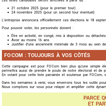
Les listes candidates seront affichées à partir du :
21 octobre 2025 (pour le premier tour)
24 novembre 2025 (pour un second tour éventuel)
L’entreprise annoncera officiellement ces élections le 18 sept
Pour pouvoir voter, les personnels doivent :
Être en activité, en congé, mis à disposition ou détachés
Avoir au moins 16 ans.
Justifier d’une ancienneté minimale de 3 mois au sein de l
FO COM : TOUJOURS À VOS CÔTÉS
Cette campagne est pour FO Com bien plus qu’une simple élec
permettra aussi de prendre le pouls de notre électorat et de p
En votant pour cette liste parrainée et soutenue par FO Com, 
Dans les semaines à venir, vous enverrons tous les outils pour
Nous comptons sur vous pour relayer et amplifier cette dynam
PARCE Q
ET PAR