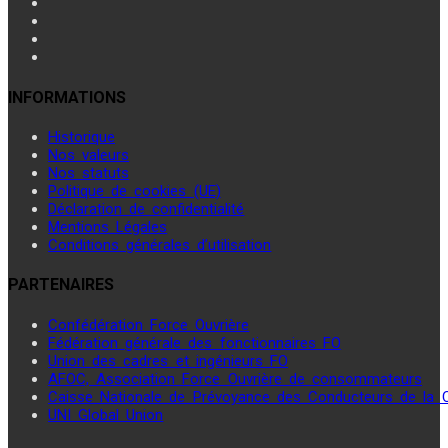
INFORMATIONS
Historique
Nos valeurs
Nos statuts
Politique de cookies (UE)
Déclaration de confidentialité
Mentions Légales
Conditions générales d’utilisation
PARTENAIRES
Confédération Force Ouvrière
Fédération générale des fonctionnaires FO
Union des cadres et ingénieurs FO
AFOC, Association Force Ouvrière de consommateurs
Caisse Nationale de Prévoyance des Conducteurs de la
UNI Global Union