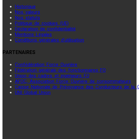
Historique
Nos valeurs
Nos statuts
Politique de cookies (UE)
Déclaration de confidentialité
Mentions Légales
Conditions générales d’utilisation
PARTENAIRES
Confédération Force Ouvrière
Fédération générale des fonctionnaires FO
Union des cadres et ingénieurs FO
AFOC, Association Force Ouvrière de consommateurs
Caisse Nationale de Prévoyance des Conducteurs de la
UNI Global Union